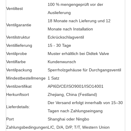
100 % mengengeprüft vor der
Ventiltest
Auslieferung
18 Monate nach Lieferung und 12
Ventilgarantie
Monate nach Installation
Ventilstruktur
Eckrückschlagventil
Ventillieferung
15 - 30 Tage
Ventilprobe
Muster erhältlich bei Didtek Valve
Ventilfarbe
Kundenwunsch
Ventilpackung
Sperrholzgehäuse für Durchgangsventil
Mindestbestellmenge
1 Satz
Ventilzertifikat
API6D/CE/ISO9001/ISO14001
Herkunftsort
Zhejiang, China (Festland)
Der Versand erfolgt innerhalb von 15–30
Lieferdetails:
Tagen nach Zahlungseingang
Port
Shanghai oder Ningbo
Zahlungsbedingungen
L/C, D/A, D/P, T/T, Western Union