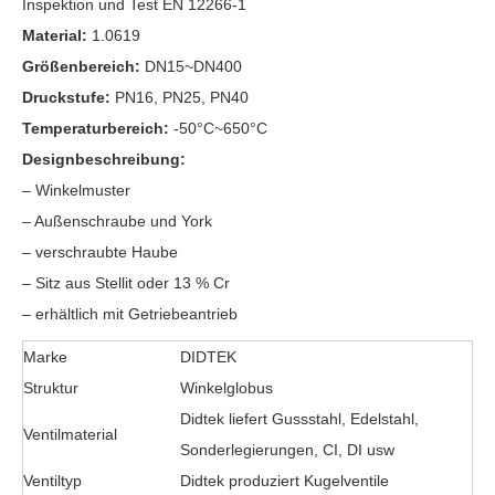
Inspektion und Test EN 12266-1
Material:
1.0619
Größenbereich:
DN15~DN400
Druckstufe:
PN16, PN25, PN40
Temperaturbereich:
-50°C~650°C
Designbeschreibung:
– Winkelmuster
– Außenschraube und York
– verschraubte Haube
– Sitz aus Stellit oder 13 % Cr
– erhältlich mit Getriebeantrieb
Marke
DIDTEK
Struktur
Winkelglobus
Didtek liefert Gussstahl, Edelstahl,
Ventilmaterial
Sonderlegierungen, CI, DI usw
Ventiltyp
Didtek produziert Kugelventile