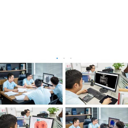
Mehr als 30 wissenschaftliche Talente dieser Gruppe
FEA -Technologie, um zu überprüfen ist stark
haben langfristig für die Schlüsselprojekte mit
verkürzt und die Sicherheit von Endprodukten und
Universitäten zusammengearbeitet und die
ihre optimale Kostenstruktur ist sichergestellt.
elektromechanisch integrierten und intelligenten
neuen Produkte kontinuierlich entwickeln.