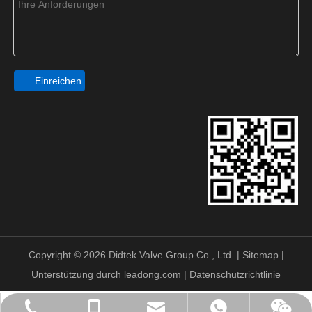
Einreichen
Copyright ©
2026
Didtek Valve Group Co., Ltd. |
Sitemap
|
Unterstützung durch
leadong.com
|
Datenschutzrichtlinie
sales@didtekvalve.com
+86-57767378255
+86-18058825678
+86-18058825678