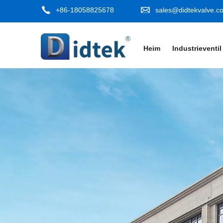
+86-18058825678
sales@didtekvalve.c
Heim
Industrieventil