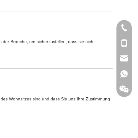
+86-577
er Branche, um sicherzustellen, dass sie nicht
+86-180
sales@d
+86-180
inz des Wohnsitzes sind und dass Sie uns Ihre Zustimmung