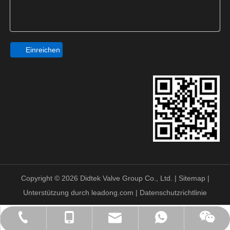
Einreichen
Copyright ©
2026
Didtek Valve Group Co., Ltd. |
Sitemap
|
Unterstützung durch
leadong.com
|
Datenschutzrichtlinie
sales@didtekvalve.com
+86-57767378255
+86-18058825678
+86-18058825678