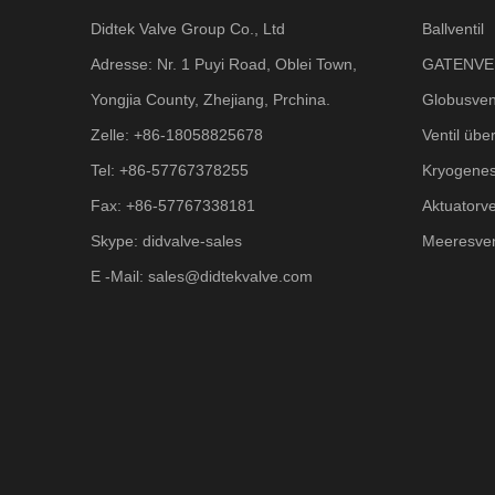
Didtek Valve Group Co., Ltd
Ballventil
Adresse: Nr. 1 Puyi Road, Oblei Town,
GATENVE
Yongjia County, Zhejiang, Prchina.
Globusvent
Zelle: +86-18058825678
Ventil übe
Tel: +86-57767378255
Kryogenes
Fax: +86-57767338181
Aktuatorve
Skype: didvalve-sales
Meeresven
E -Mail:
sales@didtekvalve.com