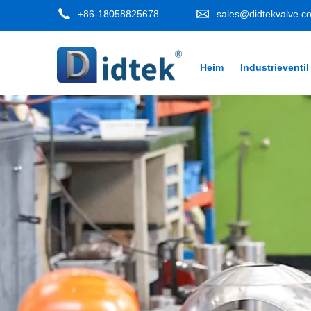
+86-18058825678
sales@didtekvalve.c
Heim
Industrieventil