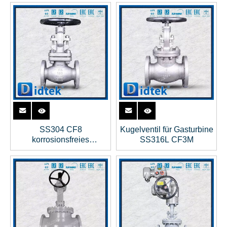
SS304 CF8
Kugelventil für Gasturbine
korrosionsfreies
SS316L CF3M
Regelscheiben-
Absperrventil aus Stahl