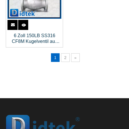
6 Zoll 150LB SS316
CF8M Kugelventil aus
Edelstahl
1
2
»