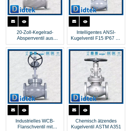
20-Zoll-Kegelrad-
Intelligentes ANSI-
Absperrventil aus
Kugelventil F15 IP67 mit
Kohlenstoffstahl RF-
elektrischem Antrieb
Gussstahl
Industrielles WCB-
Chemisch ätzendes
Flanschventil mit
Kugelventil ASTM A351