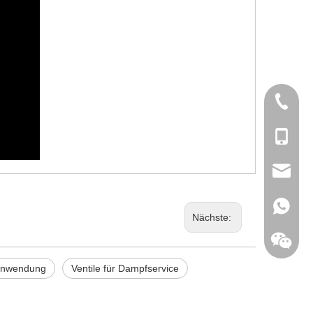
+86-577
+86-180
sales@d
+86-180
Nächste:
fanwendung
Ventile für Dampfservice