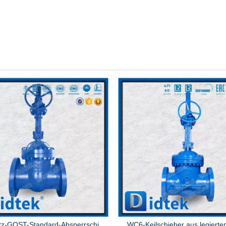
Stellite-Sitz-GOST-Standard-Absperrschieber
WC6-Keilschieber aus legiertem Stahl