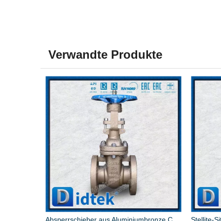
Verwandte Produkte
CuSn10Zn2 Alunimion Bronze Meerwasserschieber
Absperrschieber aus Aluminiumbronze C95800