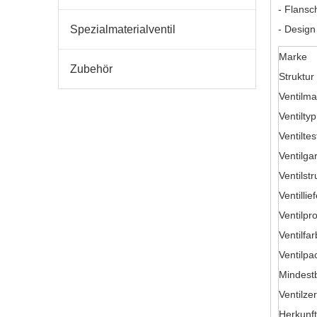
- Flans
Spezialmaterialventil
- Design
Marke
Zubehör
Struktur
Ventilma
Ventiltyp
Ventiltes
Ventilga
Ventilstr
Ventillie
Ventilpr
Ventilfa
Ventilp
Mindest
Ventilzer
Herkunft