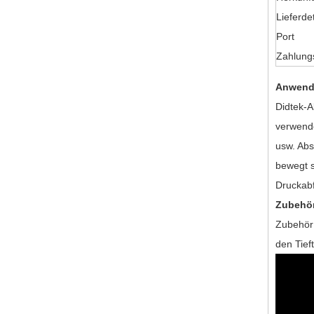
Lieferdet
Port
Zahlung
Anwend
Didtek-A
verwende
usw. Abs
bewegt s
Druckabf
Zubehö
Zubehör 
den Tief