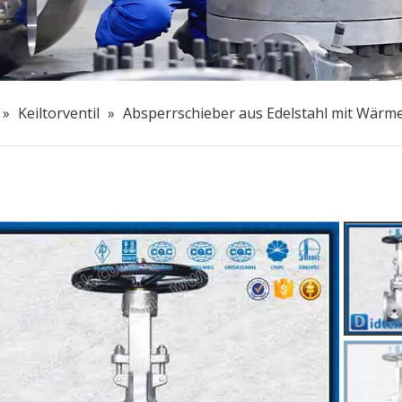
»
Keiltorventil
»
Absperrschieber aus Edelstahl mit Wärm