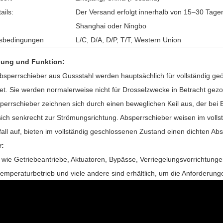
ails:
Der Versand erfolgt innerhalb von 15–30 Tag
Shanghai oder Ningbo
sbedingungen
L/C, D/A, D/P, T/T, Western Union
ung und Funktion:
bsperrschieber aus Gussstahl werden hauptsächlich für vollständig geö
t. Sie werden normalerweise nicht für Drosselzwecke in Betracht gez
perrschieber zeichnen sich durch einen beweglichen Keil aus, der bei 
ich senkrecht zur Strömungsrichtung.
Absperrschieber
weisen im volls
all auf, bieten im vollständig geschlossenen Zustand einen dichten Absc
r:
wie Getriebeantriebe, Aktuatoren, Bypässe, Verriegelungsvorrichtunge
temperaturbetrieb und viele andere sind erhältlich, um die Anforderung