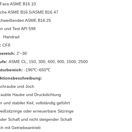
-Face ASME B16.10
sche ASME B16.5/ASME B16.47
chweißenden ASME B16.25
on und Test API 598
:
Handrad
l:
CF8
bereich:
2'~36'
ufe:
ASME CL, 150, 300, 600, 900, 1500, 2500
turbereich:
-196℃~650℃
ktionsbeschreibung:
schraube und Joch
hraubte Haube und Druckdichtung
er und stabiler Keil, vollständig geführt
eißsitzringe oder erneuerbare Sitzringe
nder Schaft und nicht steigender Schaft
ich mit Getriebeantrieb