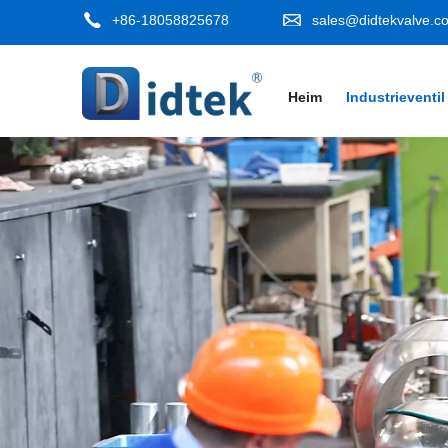
+86-18058825678
sales@didtekvalve.c
Heim
Industrieventil