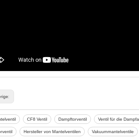
rige:
elventil
CF8 Ventil
Dampftorventil
Ventil für die Damp
rventil
Hersteller von Mantelventilen
Vakuummantelventile