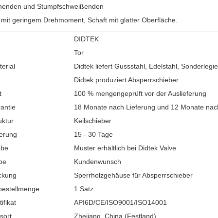
chenden und Stumpfschweißenden
 mit geringem Drehmoment, Schaft mit glatter Oberfläche.
DIDTEK
Tor
terial
Didtek liefert Gussstahl, Edelstahl, Sonderlegi
Didtek produziert Absperrschieber
t
100 % mengengeprüft vor der Auslieferung
rantie
18 Monate nach Lieferung und 12 Monate nach 
uktur
Keilschieber
ferung
15 - 30 Tage
obe
Muster erhältlich bei Didtek Valve
rbe
Kundenwunsch
ackung
Sperrholzgehäuse für Absperrschieber
bestellmenge
1 Satz
tifikat
API6D/CE/ISO9001/ISO14001
sort
Zhejiang, China (Festland)