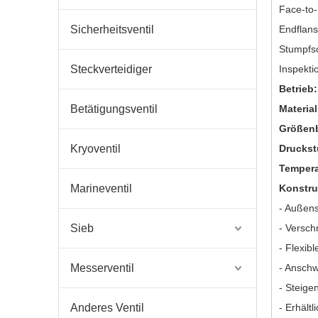
Face-to
Sicherheitsventil
Endflan
Stumpfs
Steckverteidiger
Inspekti
Betrieb
Betätigungsventil
Materia
Größen
Kryoventil
Druckst
Tempera
Marineventil
Konstru
- Außen
Sieb
- Versc
- Flexibl
Messerventil
- Anschw
- Steige
Anderes Ventil
- Erhältl