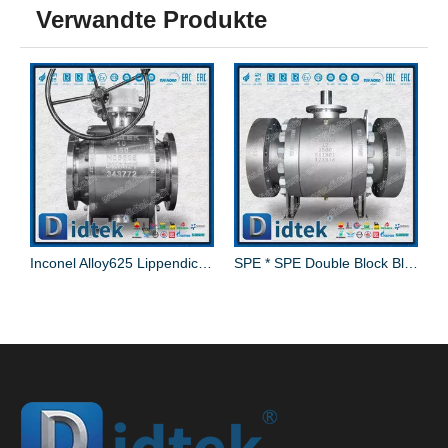
Verwandte Produkte
ähnen aus API-Kohlenstoffstahl
Inconel Alloy625 Lippendichtung Elgiloy Zapfenkugelhahn
SPE *️ SPE Double Block Bleed Trunnion Ball Valve