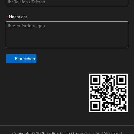
Nachricht
*
Einreichen
Copyright ©
2026
Didtek Valve Group Co., Ltd. |
Sitemap
|