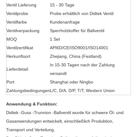
Ventil Lieferung
15 - 30 Tage
Ventilprobe
Probe erhältlich von Didtek Ventil
Ventilfarbe
Kundenanfrage
Ventilverpackung
Sperrholzkoffer für Ballventil
MOQ
1 Set
Ventilzertifikat
API6D/CE/ISO9001/ISO14001
Herkunftsort
Zhejiang, China (Festland)
In 15-30 Tagen nach der Zahlung
Lieferdetail:
versandt
Port
Shanghai oder Ningbo
Zahlungsbedingungen
L/C, D/A, D/P, T/T, Western Union
Anwendung & Funktion:
Didtek -Guss
-Trunnion -Ballventil
wurde für schwere Öl- und
Gasanwendungen entwickelt, einschließlich Produktion,
Transport und Verteilung.