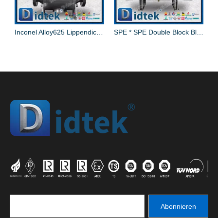
ähnen aus API-Kohlenstoffstahl
Inconel Alloy625 Lippendichtung Elgiloy Zapfenkugelhahn
SPE *️ SPE Double Block Bleed Trunnion Ball Valve
Abonnieren