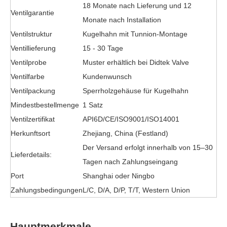
18 Monate nach Lieferung und 12
Ventilgarantie
Monate nach Installation
Ventilstruktur
Kugelhahn mit Tunnion-Montage
Ventillieferung
15 - 30 Tage
Ventilprobe
Muster erhältlich bei Didtek Valve
Ventilfarbe
Kundenwunsch
Ventilpackung
Sperrholzgehäuse für Kugelhahn
Mindestbestellmenge
1 Satz
Ventilzertifikat
API6D/CE/ISO9001/ISO14001
Herkunftsort
Zhejiang, China (Festland)
Der Versand erfolgt innerhalb von 15–30
Lieferdetails:
Tagen nach Zahlungseingang
Port
Shanghai oder Ningbo
Zahlungsbedingungen
L/C, D/A, D/P, T/T, Western Union
Hauptmerkmale