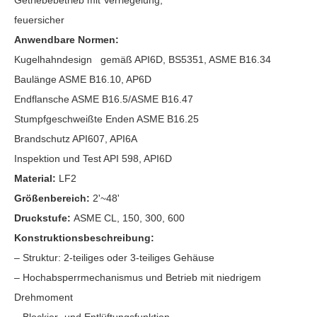
Getriebebetrieb mit Verriegelung,
feuersicher
Anwendbare Normen:
Kugelhahndesign gemäß API6D, BS5351, ASME B16.34
Baulänge ASME B16.10, AP6D
Endflansche ASME B16.5/ASME B16.47
Stumpfgeschweißte Enden ASME B16.25
Brandschutz API607, API6A
Inspektion und Test API 598, API6D
Material:
LF2
Größenbereich:
2'~48'
Druckstufe:
ASME CL, 150, 300, 600
Konstruktionsbeschreibung:
– Struktur: 2-teiliges oder 3-teiliges Gehäuse
– Hochabsperrmechanismus und Betrieb mit niedrigem
Drehmoment