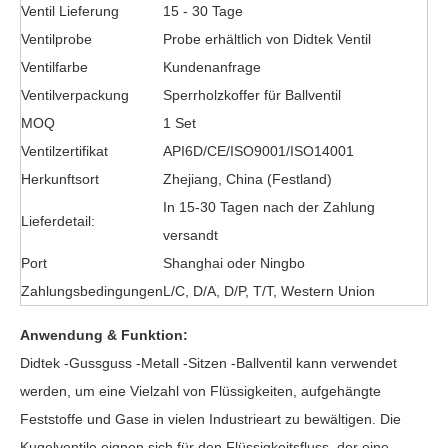
Ventil Lieferung
15 - 30 Tage
Ventilprobe
Probe erhältlich von Didtek Ventil
Ventilfarbe
Kundenanfrage
Ventilverpackung
Sperrholzkoffer für Ballventil
MOQ
1 Set
Ventilzertifikat
API6D/CE/ISO9001/ISO14001
Herkunftsort
Zhejiang, China (Festland)
In 15-30 Tagen nach der Zahlung
Lieferdetail:
versandt
Port
Shanghai oder Ningbo
Zahlungsbedingungen
L/C, D/A, D/P, T/T, Western Union
Anwendung & Funktion:
Didtek -Gussguss -Metall -Sitzen -Ballventil kann verwendet
werden, um eine Vielzahl von Flüssigkeiten, aufgehängte
Feststoffe und Gase in vielen Industrieart zu bewältigen. Die
Kugelventile eignen sich für den Flüssigkeitsfluss, der eine