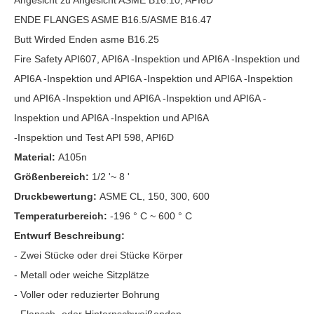
Angesicht zu Angesicht ASME B16.10, API6D
ENDE FLANGES ASME B16.5/ASME B16.47
Butt Wirded Enden asme B16.25
Fire Safety API607, API6A -Inspektion und API6A -Inspektion und
API6A -Inspektion und API6A -Inspektion und API6A -Inspektion
und API6A -Inspektion und API6A -Inspektion und API6A -
Inspektion und API6A -Inspektion und API6A
-Inspektion und Test API 598, API6D
Material:
A105n
Größenbereich:
1/2 '~ 8 '
Druckbewertung:
ASME CL, 150, 300, 600
Temperaturbereich:
-196 ° C ~ 600 ° C
Entwurf Beschreibung:
- Zwei Stücke oder drei Stücke Körper
- Metall oder weiche Sitzplätze
- Voller oder reduzierter Bohrung